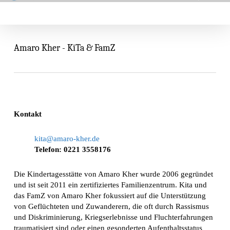
Skip
Menu
search
to
main
content
Amaro Kher - KiTa & FamZ
Kontakt
kita@amaro-kher.de
Telefon: 0221 3558176
Die Kindertagesstätte von Amaro Kher wurde 2006 gegründet
und ist seit 2011 ein zertifiziertes Familienzentrum. Kita und
das FamZ von Amaro Kher fokussiert auf die Unterstützung
von Geflüchteten und Zuwanderern, die oft durch Rassismus
und Diskriminierung, Kriegserlebnisse und Fluchterfahrungen
traumatisiert sind oder einen gesonderten Aufenthaltsstatus