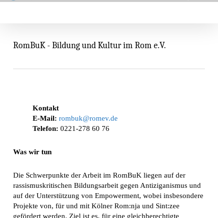
Skip
Menu
search
to
main
content
RomBuK - Bildung und Kultur im Rom e.V.
Kontakt
E-Mail:
rombuk@romev.de
Telefon:
0221-278 60 76
Was wir tun
Die Schwerpunkte der Arbeit im RomBuK liegen auf der
rassismuskritischen Bildungsarbeit gegen Antiziganismus und
auf der Unterstützung von Empowerment, wobei insbesondere
Projekte von, für und mit Kölner Rom:nja und Sint:zee
gefördert werden. Ziel ist es, für eine gleichberechtigte