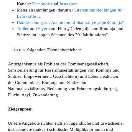
Kanäle:
Facebook
und
Instagram
Materialsammlungen, darunter
Literaturempfehlungen für
Lehrkräfte
…
Handreichung zur Actionbound-Stadtrallye „SpuRom:nja“
Trailer
und
Flyer
zum Film „Djelem, djelem. Rom:nja und
Sinti:ze im langen Schatten des 20. Jahrhunderts“
… zu u.a. folgenden Themenbereichen:
Antiziganismus als Problem der Dominanzgesellschaft,
Sensibilisierung für Rassismuserfahrungen von Rom:nja und
Sinti:ze, Empowerment, Geschichte(n) und Lebensrealitäten
der Communities, Rom:nja und Sinti:ze im
Nationalsozialismus, Bedeutung von Erinnerungskultur(en),
Flucht, Asyl, Zuwanderung…
Zielgruppen:
Unsere Angebote richten sich an Jugendliche und Erwachsene,
insbesondere (außer‑) schulische Multiplikator:innen und