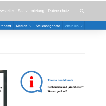
Menu
search
wsletter
Saalvermietung
Datenschutz
hrenamt
Medien
Stellenangebote
Aktuelles