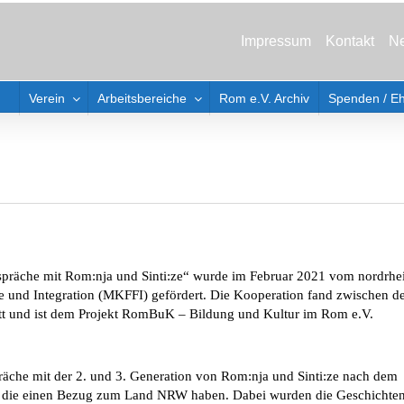
Impressum
Kontakt
Ne
Verein
Arbeitsbereiche
Rom e.V. Archiv
Spenden / E
präche mit Rom:nja und Sinti:ze“ wurde im Februar 2021 vom nordrhe
nge und Integration (MKFFI) gefördert. Die Kooperation fand zwischen 
tt und ist dem Projekt RomBuK – Bildung und Kultur im Rom e.V.
präche mit der 2. und 3. Generation von Rom:nja und Sinti:ze nach dem
, die einen Bezug zum Land NRW haben. Dabei wurden die Geschichte