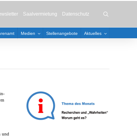
Menu
search
wsletter
Saalvermietung
Datenschutz
hrenamt
Medien
Stellenangebote
Aktuelles
in-
dem
n und