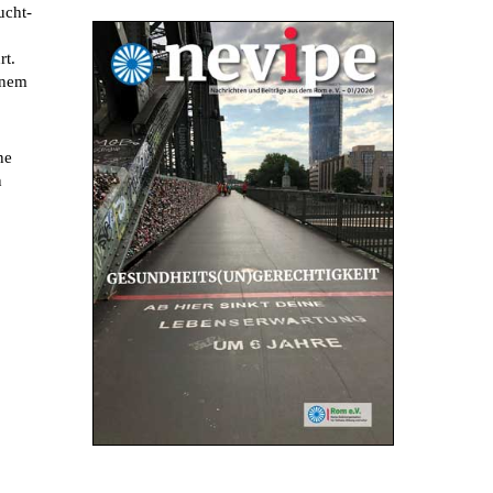
ucht-
rt.
inem
ne
n