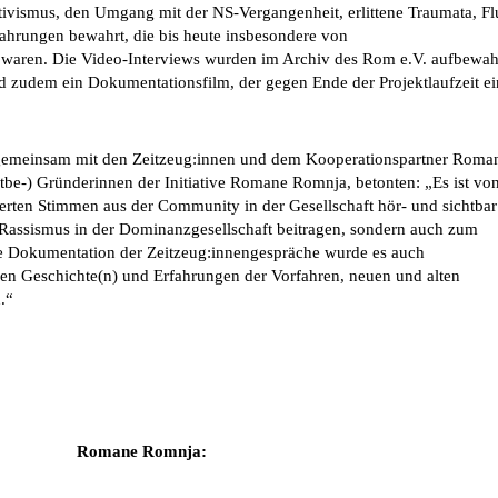
ktivismus, den Umgang mit der NS-Vergangenheit, erlittene Traumata, Fl
fahrungen bewahrt, die bis heute insbesondere von
 waren. Die Video-Interviews wurden im Archiv des Rom e.V. aufbewah
d zudem ein Dokumentationsfilm, der gegen Ende der Projektlaufzeit e
gemeinsam mit den Zeitzeug:innen und dem Kooperationspartner Roma
itbe-) Gründerinnen der Initiative Romane Romnja, betonten: „Es ist vo
erten Stimmen aus der Community in der Gesellschaft hör- und sichtbar
Rassismus in der Dominanzgesellschaft beitragen, sondern auch zum
 Dokumentation der Zeitzeug:innengespräche wurde es auch
en Geschichte(n) und Erfahrungen der Vorfahren, neuen und alten
.“
Romane Romnja: