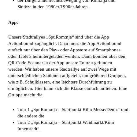
der Bürger:innenrechtsbewegung von Rom:nja und
Sinti:ze in den 1980er/1990er Jahren.
App:
Unsere Stadtrallyes „SpuRom:nja“ sind über die App
Actionbound zugänglich. Dazu muss die App Actionbound
einfach nur über den Play- oder Appstore auf Smartphones
oder Tablets heruntergeladen werden. Dann können über den
QR-Code-Scanner in der App unsere Touren gefunden
werden. Wir haben unsere Stadtrallye auf zwei Wege mit
unterschiedlichen Stationen aufgeteilt, um größeren Gruppen,
wie z.B. Schulklassen, eine leichtere Durchführung zu
ermöglichen. Hier kann sich die Klasse einfach aufteilen: Eine
Gruppe macht die
Tour 1 „SpuRom:nja – Startpunkt Köln Messe/Deutz“ und
die andere die
Tour 2 „SpuRom:nja – Startpunkt Waidmarkt/Köln
Innenstadt“.