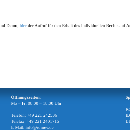
 und Demo;
hier
der Aufruf für den Erhalt des individuellen Rechts auf A
Öffnungszeiten:
S
Mo – Fr: 08.00 – 18.00 Uhr
Ro
Telefon: +49 221 242536
I
Telefax: +49 221 2401715
B
E-Mail: info@romev.de