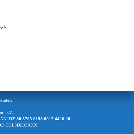
syl.
penden
m e.V.
BAN:
DE 80 3705 0198 0012 4426 20
IC: COLSDE33XXX