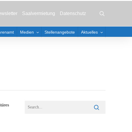
Menu
search
wsletter
Saalvermietung
Datenschutz
hrenamt
Medien
Stellenangebote
Aktuelles
täres